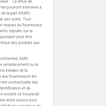
sseur. Le refus de
ntie pourront intervenir à
 de la part d’AMG
par ses soins. Tout
t risques du fournisseur.
ts stipulés sur la
spondant peut être
retour des produits aux
-conformité, AMG
le remplacement ou la
s initiales de la
aux fournisseurs les
rmité contractuelle tels
dentification et de
e société se trouverait
’une autre source pour
défaillant supportera de