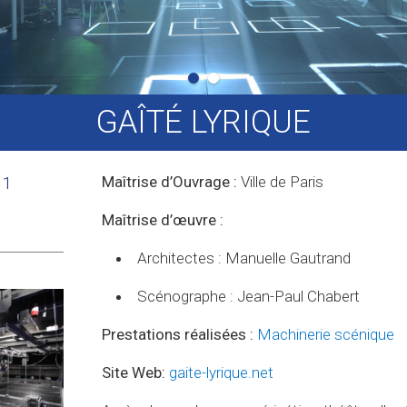
1
2
GAÎTÉ LYRIQUE
Maîtrise d’Ouvrage :
Ville de Paris
11
Maîtrise d’œuvre :
Architectes : Manuelle Gautrand
Scénographe : Jean-Paul Chabert
Pre
stations réalisées :
Machinerie scénique
Site Web:
gaite-lyrique.net