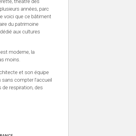
rette, théâtre des
 plusieurs années, parc
ite voici que ce bâtiment
aire du patrimoine
 dédié aux cultures
 est moderne, la
as moins.
chitecte et son équipe
es sans compter l’accueil
 de respiration, des
FRANCE