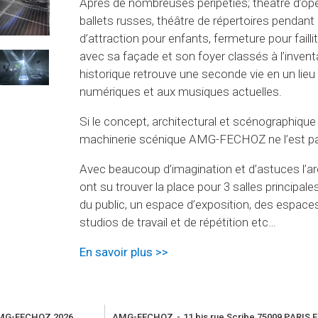
Après de nombreuses péripéties; théâtre d’opé
ballets russes, théâtre de répertoires pendant
d’attraction pour enfants, fermeture pour faill
avec sa façade et son foyer classés à l’invent
historique retrouve une seconde vie en un lieu
numériques et aux musiques actuelles.
Si le concept, architectural et scénographique
machinerie scénique AMG-FECHOZ ne l’est p
Avec beaucoup d’imagination et d’astuces l’ar
ont su trouver la place pour 3 salles principal
du public, un espace d’exposition, des espaces
studios de travail et de répétition etc…
En savoir plus >>
MG-FECHOZ 2026
AMG-FECHOZ
11 bis rue Scribe
75009 PARIS 