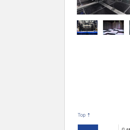
Top ⇡
©
A