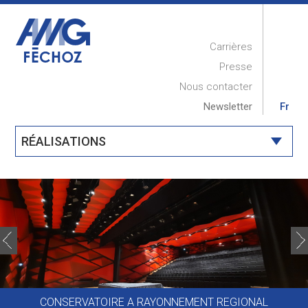
Carrières
Presse
Nous contacter
Newsletter
Fr
RÉALISATIONS
ACCUEIL
PRESENTATION
RÉALISATIONS
COMPÉTENCES
MAINTENANCE
CONSERVATOIRE A RAYONNEMENT REGIONAL