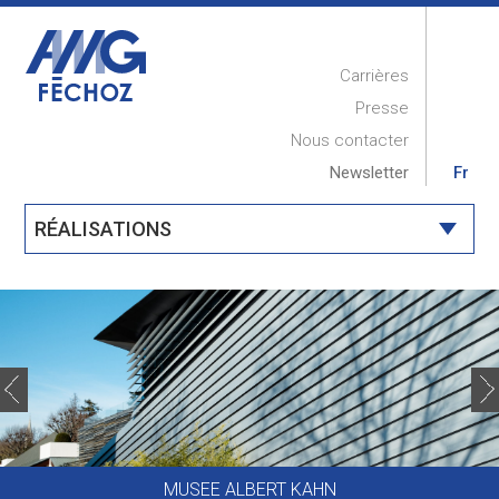
Carrières
Presse
Nous contacter
Newsletter
Fr
RÉALISATIONS
ACCUEIL
PRESENTATION
RÉALISATIONS
COMPÉTENCES
MAINTENANCE
MUSEE ALBERT KAHN