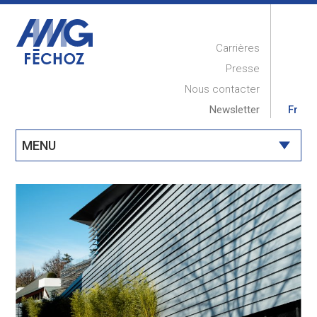
Carrières
Presse
Nous contacter
Newsletter
Fr
MENU
ACCUEIL
PRESENTATION
RÉALISATIONS
COMPÉTENCES
MAINTENANCE