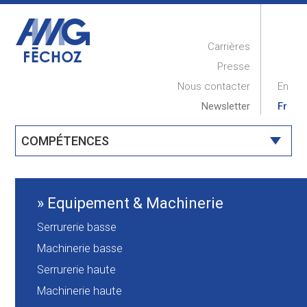
Carrières
Presse
Nous contacter
En
Newsletter
Fr
COMPÉTENCES
ACCUEIL
PRESENTATION
Equipement & Machinerie
RÉALISATIONS
Serrurerie basse
COMPÉTENCES
Machinerie basse
MAINTENANCE
Serrurerie haute
Machinerie haute