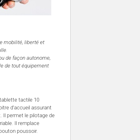
 mobilité, liberté et
lle.
ou de façon autonome,
ôle de tout équipement
blette tactile 10
itre d’accueil assurant
Il permet le pilotage de
iable. Il remplace
 bouton poussoir.