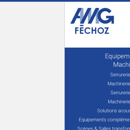
Equipem
Machi
Serrureri
Machineri
Serrureri
Machineri
Solutions acou
Equipements complémen
Scènes & Salles transfo