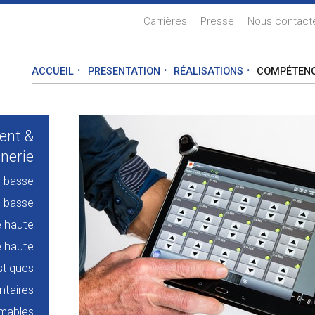
Carrières
Presse
Nous contact
ACCUEIL
PRESENTATION
RÉALISATIONS
COMPÉTEN
ent &
nerie
e basse
e basse
e haute
e haute
stiques
taires
rmables